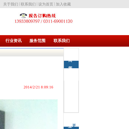
|
|
|
关于我们
联系我们
设为首页
加入收藏
行业资讯
服务范围
联系我们
招
商
策
石家
划
庄项
目申
2014/2/21 8:09:16
请报
告医
院项
目
石家
庄项
行
目申
更
业
请报