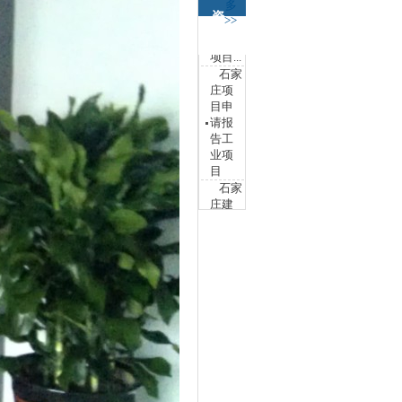
多
告房
资
>>
地产
项目...
讯
石家
庄项
目申
请报
告工
业项
目
石家
庄建
筑类
项目
申请
报告
编写...
石家
庄项
目申
请报
告房
地产
项目...
石家